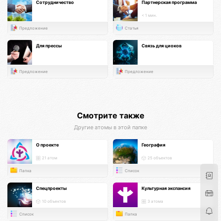
Сотрудничество
Партнерская программа
< 1 мин.
Предложение
Статья
Для прессы
Связь для циоков
Предложение
Предложение
Смотрите также
Другие атомы в этой папке
О проекте
География
21 атом
25 объектов
Папка
Список
Спецпроекты
Культурная экспансия
10 объектов
3 атома
Список
Папка