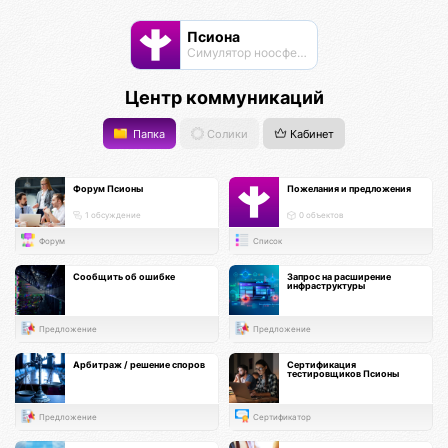
Псиона
Cимулятор ноосферы
Центр коммуникаций
Папка
Солики
Кабинет
Форум Псионы
Пожелания и предложения
1 обсуждение
0 объектов
Форум
Список
Сообщить об ошибке
Запрос на расширение
инфраструктуры
Предложение
Предложение
Арбитраж / решение споров
Сертификация
тестировщиков Псионы
Предложение
Сертификатор