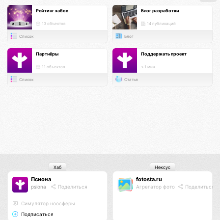
Рейтинг хабов
Блог разработки
13 объектов
14 публикаций
Список
Блог
Партнёры
Поддержать проект
11 объектов
< 1 мин.
Список
Статья
Хаб
Нексус
Псиона
fotosta.ru
psiona
Поделиться
Агрегатор фото
Поделиться
Cимулятор ноосферы
Подписаться