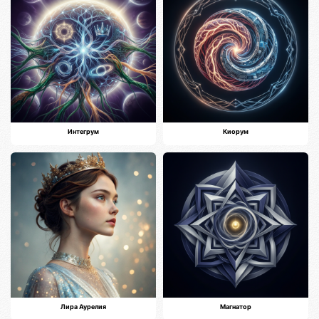
Интегрум
Киорум
Лира Аурелия
Магнатор