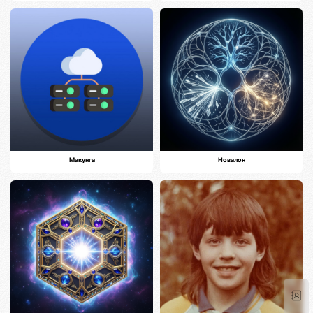
Макунга
Новалон