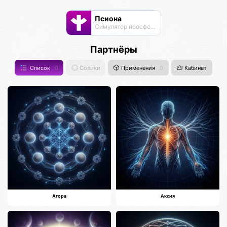
Псиона
Cимулятор ноосферы
Партнёры
Список
0
Солики
Применения
0
Кабинет
Агора
Аксия