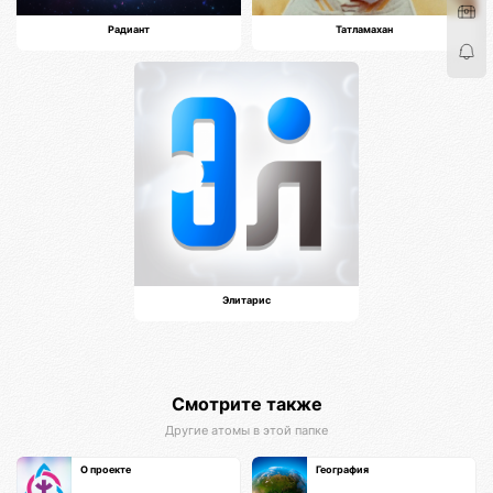
Радиант
Татламахан
Элитарис
Смотрите также
Другие атомы в этой папке
О проекте
География