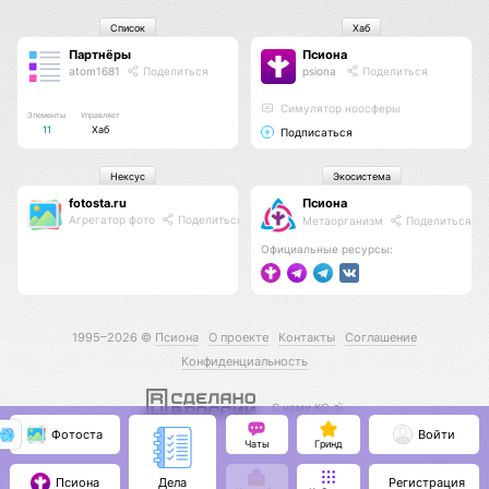
Список
Хаб
Партнёры
Псиона
atom1681
Поделиться
psiona
Поделиться
Cимулятор ноосферы
Элементы
Управляет
11
Хаб
Подписаться
Нексус
Экосистема
fotosta.ru
Псиона
Агрегатор фото
Поделиться
Метаорганизм
Поделиться
Официальные ресурсы:
1995–2026 ©
Псиона
О проекте
Контакты
Соглашение
Конфиденциальность
С нами КО 🕉️
Фотоста
Войти
Чаты
Гринд
Псиона
Регистрация
Дела