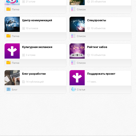
21 атом
25 объектов
Папка
Список
Центр коммуникаций
Спецпроекты
10 атомов
10 объектов
Папка
Список
Культурная экспансия
Рейтинг хабов
3 атома
13 объектов
Папка
Список
Блог разработки
Поддержать проект
14 публикаций
< 1 мин.
Блог
Статья