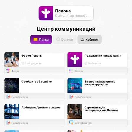
Псиона
Cимулятор ноосферы
Центр коммуникаций
Папка
Солики
Кабинет
Форум Псионы
Пожелания и предложения
1 обсуждение
0 объектов
Форум
Список
Сообщить об ошибке
Запрос на расширение
инфраструктуры
Предложение
Предложение
Арбитраж / решение споров
Сертификация
тестировщиков Псионы
Предложение
Сертификатор