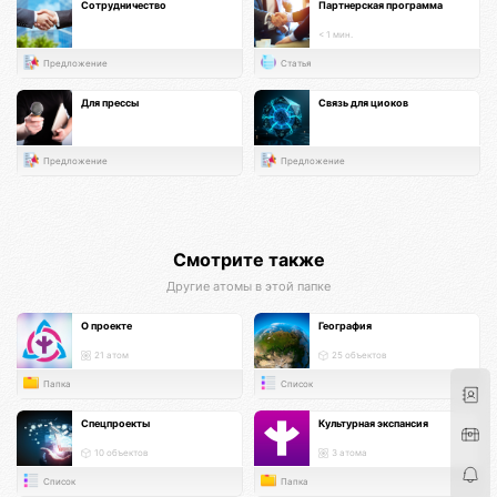
Сотрудничество
Партнерская программа
< 1 мин.
Предложение
Статья
Для прессы
Связь для циоков
Предложение
Предложение
Смотрите также
Другие атомы в этой папке
О проекте
География
21 атом
25 объектов
Папка
Список
Спецпроекты
Культурная экспансия
10 объектов
3 атома
Список
Папка