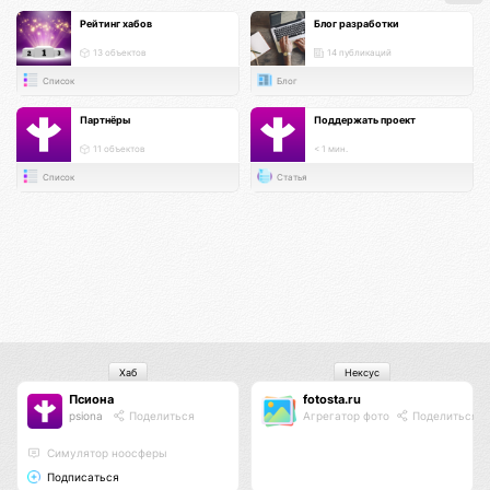
Рейтинг хабов
Блог разработки
13 объектов
14 публикаций
Список
Блог
Партнёры
Поддержать проект
11 объектов
< 1 мин.
Список
Статья
Хаб
Нексус
Псиона
fotosta.ru
psiona
Поделиться
Агрегатор фото
Поделиться
Cимулятор ноосферы
Подписаться