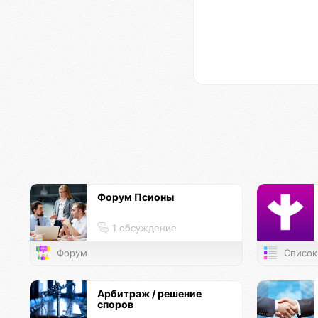
Форум Псионы
1 обсуждение
Форум
Список
Арбитраж / решение
споров