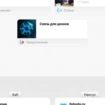
< 1 мин.
жение
Статья
Связь для циоков
Предложение
Хаб
Нексус
иона
fotosta.ru