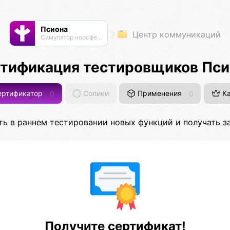
Псиона
Центр коммуникаций
Cимулятор ноосферы
тификация тестировщиков Пс
ртификатор
0
Солики
Применения
0
Ка
ть в раннем тестировании новых функций и получать за
Получите сертификат!