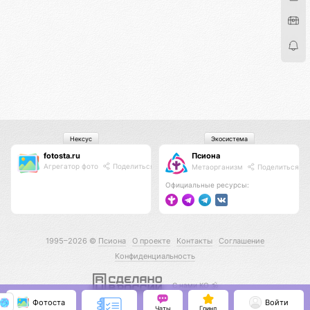
Нексус
Экосистема
fotosta.ru
Псиона
Агрегатор фото
Поделиться
Метаорганизм
Поделиться
Официальные ресурсы:
1995–2026 ©
Псиона
О проекте
Контакты
Соглашение
Конфиденциальность
С нами КО 🕉️
Фотоста
Войти
Чаты
Гринд