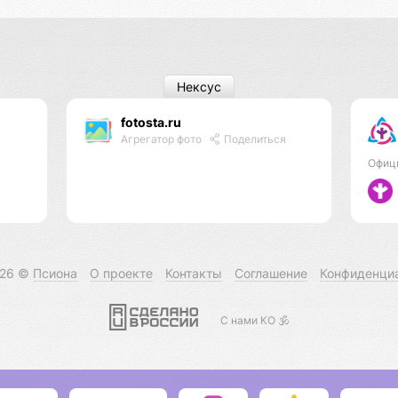
Нексус
fotosta.ru
Агрегатор фото
Поделиться
Офиц
026 ©
Псиона
О проекте
Контакты
Соглашение
Конфиденци
С нами КО 🕉️