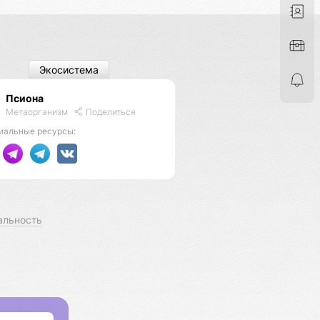
Экосистема
Псиона
Метаорганизм
Поделиться
иальные ресурсы:
альность