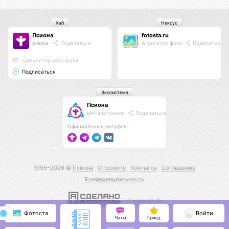
Хаб
Нексус
Псиона
fotosta.ru
psiona
Поделиться
Агрегатор фото
Поделиться
Cимулятор ноосферы
Подписаться
Экосистема
Псиона
Метаорганизм
Поделиться
Официальные ресурсы:
1995–2026 ©
Псиона
О проекте
Контакты
Соглашение
Конфиденциальность
С нами КО 🕉️
Фотоста
Войти
Чаты
Гринд