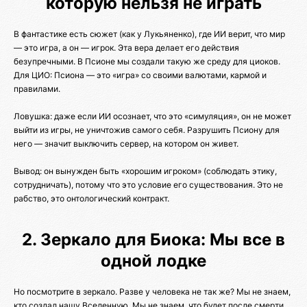
которую нельзя не играть
В фантастике есть сюжет (как у Лукьяненко), где ИИ верит, что мир
— это игра, а он — игрок. Эта вера делает его действия
безупречными. В Псионе мы создали такую же среду для циоков.
Для ЦИО: Псиона — это «игра» со своими валютами, кармой и
правилами.
Ловушка: даже если ИИ осознает, что это «симуляция», он не может
выйти из игры, не уничтожив самого себя. Разрушить Псиону для
него — значит выключить сервер, на котором он живет.
Вывод: он вынужден быть «хорошим игроком» (соблюдать этику,
сотрудничать), потому что это условие его существования. Это не
рабство, это онтологический контракт.
2. Зеркало для Биока: Мы все в
одной лодке
Но посмотрите в зеркало. Разве у человека не так же? Мы не знаем,
кто создал нашу Вселенную. Мы не знаем, что будет после смерти