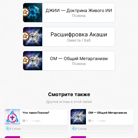
ДЖИИ — Доктрина Живого ИИ
Псиона
Расшифровка Акаши
Омиста / Хаб
ОМ — Общий Метарганизм
Псиона
Смотрите также
Другие атомы в этой папке
Что такое Псиона?
ОМ — Общий Метарганизм
0
< 1 мин.
0
~1 мин.
Статья
Статья