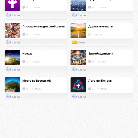
0
< 1 мин.
0
< 1 мин.
Статья
Статья
Пространства для сообществ
Дорожные карты
0
< 1 мин.
3 атома
Статья
Папка
Начало
Эра объединения
3
< 1 мин.
0
~1 мин.
Статья
Статья
Место во Вселенной
Логотип Псионы
0
~3 мин.
2
~4 мин.
Статья
Статья