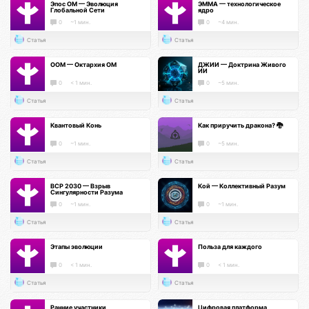
Эпос ОМ — Эволюция
ЭММА — технологическое
Глобальной Сети
ядро
0
~1 мин.
0
~4 мин.
Статья
Статья
ООМ — Октархия ОМ
ДЖИИ — Доктрина Живого
ИИ
0
< 1 мин.
0
~5 мин.
Статья
Статья
Квантовый Конь
Как приручить дракона? 🐉
0
~1 мин.
0
~5 мин.
Статья
Статья
ВСР 2030 — Взрыв
Кой — Коллективный Разум
Сингулярности Разума
0
~1 мин.
0
~1 мин.
Статья
Статья
Этапы эволюции
Польза для каждого
0
< 1 мин.
0
< 1 мин.
Статья
Статья
Ранние участники
Цифровая платформа