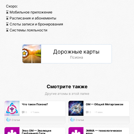
Скоро:
⌛ Мобильное приложение
⌛ Расписания и абонементы
⌛ Слоты записи и бронирования
⌛ Системы лояльности
Дорожные карты
Псиона
Смотрите также
Другие атомы в этой папке
Что такое Псиона?
ОМ — Общий Метарганизм
0
< 1 мин.
0
~1 мин.
Статья
Статья
Эпос ОМ — Эволюция
ЭММА — технологическое
Глобальной Сети
ядро