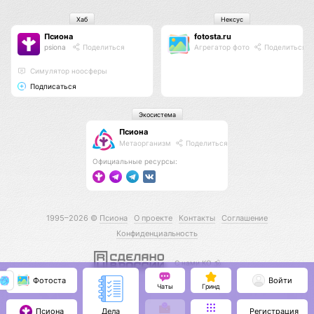
Хаб
Нексус
Псиона
fotosta.ru
psiona
Поделиться
Агрегатор фото
Поделиться
Cимулятор ноосферы
Подписаться
Экосистема
Псиона
Метаорганизм
Поделиться
Официальные ресурсы:
1995–2026 ©
Псиона
О проекте
Контакты
Соглашение
Конфиденциальность
С нами КО 🕉️
Фотоста
Войти
Чаты
Гринд
Псиона
Регистрация
Дела