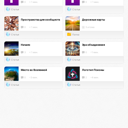
0
< 1 мин.
0
< 1 мин.
Статья
Статья
Пространства для сообществ
Дорожные карты
0
< 1 мин.
3 атома
Статья
Папка
Начало
Эра объединения
3
< 1 мин.
0
~1 мин.
Статья
Статья
Место во Вселенной
Логотип Псионы
0
~3 мин.
2
~4 мин.
Статья
Статья