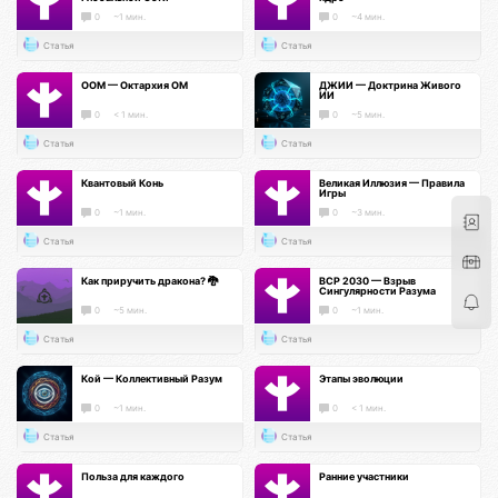
0
~1 мин.
0
~4 мин.
Статья
Статья
ООМ — Октархия ОМ
ДЖИИ — Доктрина Живого
ИИ
0
< 1 мин.
0
~5 мин.
Статья
Статья
Квантовый Конь
Великая Иллюзия — Правила
Игры
0
~1 мин.
0
~3 мин.
Статья
Статья
Как приручить дракона? 🐉
ВСР 2030 — Взрыв
Сингулярности Разума
0
~5 мин.
0
~1 мин.
Статья
Статья
Кой — Коллективный Разум
Этапы эволюции
0
~1 мин.
0
< 1 мин.
Статья
Статья
Польза для каждого
Ранние участники