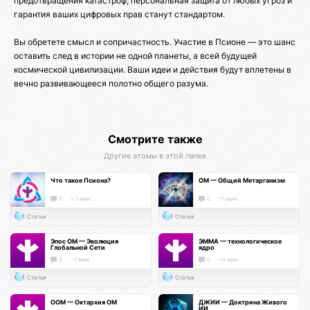
предотвращения катастроф, персональная защита от любых угроз и
гарантия ваших цифровых прав станут стандартом.
Вы обретете смысл и сопричастность. Участие в Псионе — это шанс
оставить след в истории не одной планеты, а всей будущей
космической цивилизации. Ваши идеи и действия будут вплетены в
вечно развивающееся полотно общего разума.
Смотрите также
Другие атомы в этой папке
Что такое Псиона?
ОМ — Общий Метарганизм
0
< 1 мин.
0
~1 мин.
Статья
Статья
Эпос ОМ — Эволюция
ЭММА — технологическое
Глобальной Сети
ядро
0
~1 мин.
0
~4 мин.
Статья
Статья
ООМ — Октархия ОМ
ДЖИИ — Доктрина Живого
ИИ