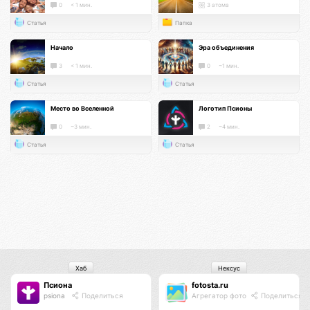
0
< 1 мин.
3 атома
Статья
Папка
Начало
Эра объединения
3
< 1 мин.
0
~1 мин.
Статья
Статья
Место во Вселенной
Логотип Псионы
0
~3 мин.
2
~4 мин.
Статья
Статья
Хаб
Нексус
Псиона
fotosta.ru
psiona
Поделиться
Агрегатор фото
Поделиться