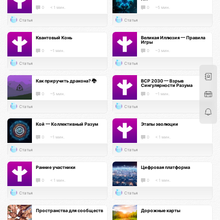
0
< 1 мин.
0
~5 мин.
Статья
Статья
Квантовый Конь
Великая Иллюзия — Правила
Игры
0
~1 мин.
0
~3 мин.
Статья
Статья
Как приручить дракона? 🐉
ВСР 2030 — Взрыв
Сингулярности Разума
0
~5 мин.
0
~1 мин.
Статья
Статья
Кой — Коллективный Разум
Этапы эволюции
0
~1 мин.
0
< 1 мин.
Статья
Статья
Ранние участники
Цифровая платформа
0
< 1 мин.
0
< 1 мин.
Статья
Статья
Пространства для сообществ
Дорожные карты