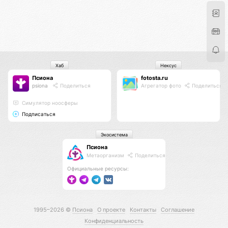
Хаб
Нексус
Псиона
fotosta.ru
psiona
Поделиться
Агрегатор фото
Поделиться
Cимулятор ноосферы
Подписаться
Экосистема
Псиона
Метаорганизм
Поделиться
Официальные ресурсы:
1995–2026 ©
Псиона
О проекте
Контакты
Соглашение
Конфиденциальность