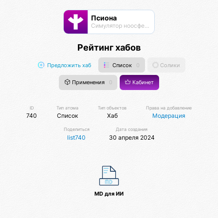
Псиона
Cимулятор ноосферы
Рейтинг хабов
Предложить хаб
Список
0
Солики
Применения
0
Кабинет
ID
Тип атома
Тип объектов
Права на добавление
740
Список
Хаб
Модерация
Поделиться
Дата создания
list740
30 апреля 2024
MD для ИИ