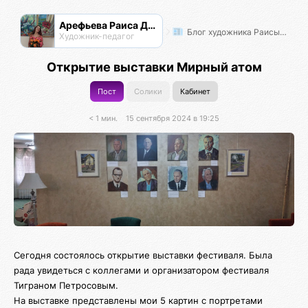
Арефьева Раиса Дмитриевна
Блог художника Раисы Арефьевой
Художник-педагог
Открытие выставки Мирный атом
Пост
Солики
Кабинет
< 1 мин.
15 сентября 2024 в 19:25
Сегодня состоялось открытие выставки фестиваля. Была
рада увидеться с коллегами и организатором фестиваля
Тиграном Петросовым.
На выставке представлены мои 5 картин с портретами