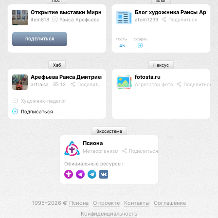
Пост
Блог
Открытие выставки Мирный атом
Блог художника Раисы Арефь
item818
Раиса Арефьева
atom1239
Поделиться
Посты
Создать
45
Хаб
Нексус
Арефьева Раиса Дмитриевна
fotosta.ru
artraisa
12
Поделиться
Агрегатор фото
Поделиться
Художник-педагог
Подписаться
Экосистема
Псиона
Метаорганизм
Поделиться
Официальные ресурсы:
1995–2026 ©
Псиона
О проекте
Контакты
Соглашение
Конфиденциальность