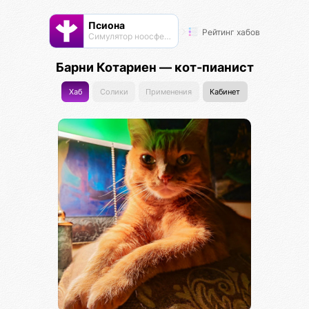
Псиона
Рейтинг хабов
Cимулятор ноосферы
Барни Котариен — кот-пианист
Хаб
Солики
Применения
Кабинет