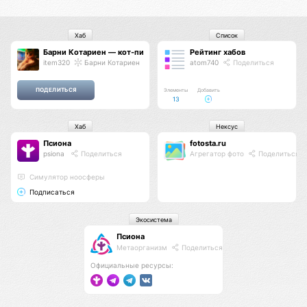
Хаб
Список
Барни Котариен — кот-пианист
Рейтинг хабов
item320
Барни Котариен
atom740
Поделиться
Элементы
Добавить
13
Хаб
Нексус
Псиона
fotosta.ru
psiona
Поделиться
Агрегатор фото
Поделиться
Cимулятор ноосферы
Подписаться
Экосистема
Псиона
Метаорганизм
Поделиться
Официальные ресурсы: