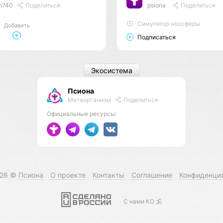
m740
Поделиться
psiona
Поделиться
Cимулятор ноосферы
Добавить
Подписаться
Экосистема
Псиона
Метаорганизм
Поделиться
Официальные ресурсы:
026 ©
Псиона
О проекте
Контакты
Соглашение
Конфиденци
С нами КО 🕉️