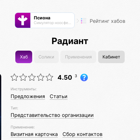
Псиона
Рейтинг хабов
Cимулятор ноосферы
Радиант
Хаб
Солики
Применения
Кабинет
3
4.50
Инструменты:
Предложения
Статьи
Тип:
Представительство организации
Применение:
Визитная карточка
Сбор контактов