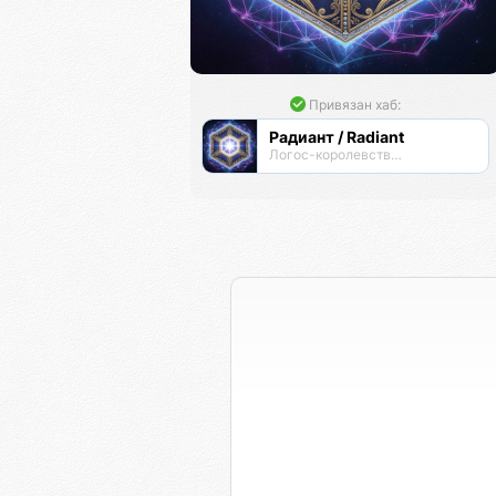
Привязан хаб:
Радиант / Radiant
Логос-королевство циоков