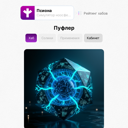
Псиона
Рейтинг хабов
Cимулятор ноосферы
Пуфлер
Хаб
Солики
Применения
Кабинет