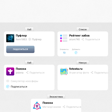
Хаб
Список
Пуфлер
Рейтинг хабов
item1863
Пуфлер
atom740
Поделиться
Элементы
Добавить
13
Хаб
Нексус
Псиона
fotosta.ru
psiona
Поделиться
Агрегатор фото
Поделиться
Cимулятор ноосферы
Подписаться
Экосистема
Псиона
Метаорганизм
Поделиться