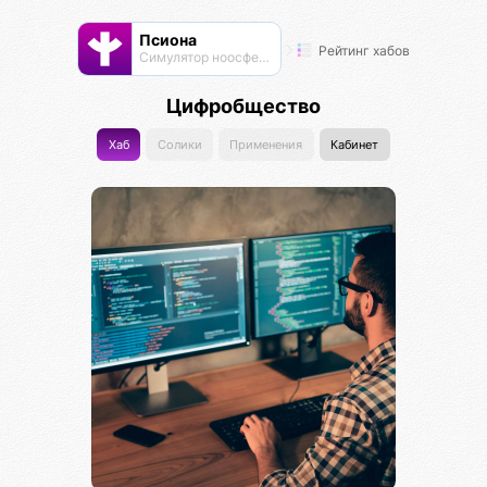
Псиона
Рейтинг хабов
Cимулятор ноосферы
Цифробщество
Хаб
Солики
Применения
Кабинет