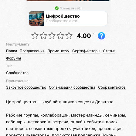
Привязан хаб:
Цифробщество
Сообщество айтишников
1
4.00
Инструменты:
Папки
Предложения
Промо-атом
Сертификаторы
Статьи
Форумы
Тип:
Сообщество
Применение:
Закрытое сообщество
Организация сообщества
Сбор контактов
Цифробщество — клуб айтишников соцсети Дигитана.
Рабочие группы, коллаборации, мастер-майнды, семинары,
вебинары, нетворкинг-встречи, онлайн-события, поиск
партнеров, совместные проекты участников, презентация
проектов инвесторам, продуктовая поддержка Псионы.