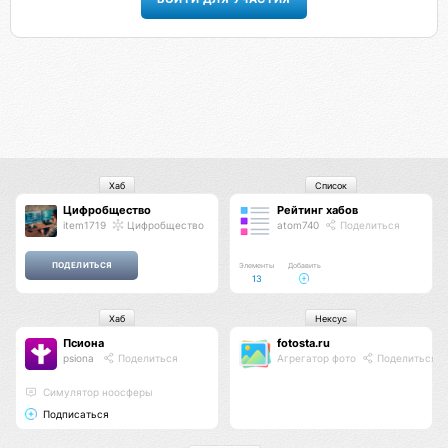
Хаб
Список
Цифробщество
Рейтинг хабов
item1719
Цифробщество
atom740
Поделиться
Элементы
Добавить
13
Хаб
Нексус
Псиона
fotosta.ru
psiona
Поделиться
Агрегатор фото
Поделиться
Cимулятор ноосферы
Подписаться