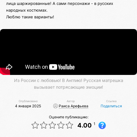
лица шаржированные! А сами персонажи - в русских
народных костюмах.
Люблю такие варианты!
Из России с любовью! В Англию! Русская матрешка
вызывает потрясающие эмоции!
Опубликовано
Автор
Ссылка
4 января 2025
Раиса Арефьева
Поделиться
Оцените публикацию:
1
4.00