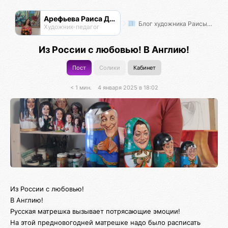
Арефьева Раиса Дмитриевна
Блог художника Раисы Арефьевой
Художник-педагог
Из России с любовью! В Англию!
Пост
Солики
Кабинет
< 1 мин.
4 января 2025 в 18:02
Из России с любовью!
В Англию!
Русская матрешка вызывает потрясающие эмоции!
На этой предновогодней матрешке надо было расписать