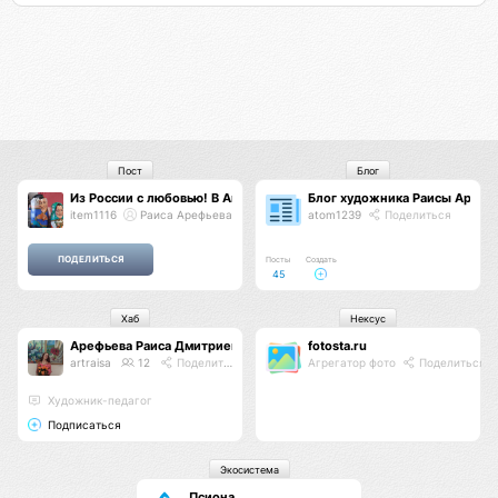
Пост
Блог
Из России с любовью! В Англию!
Блог художника Раисы Арефь
item1116
Раиса Арефьева
atom1239
Поделиться
Посты
Создать
45
Хаб
Нексус
Арефьева Раиса Дмитриевна
fotosta.ru
artraisa
12
Поделиться
Агрегатор фото
Поделиться
Художник-педагог
Подписаться
Экосистема
Псиона