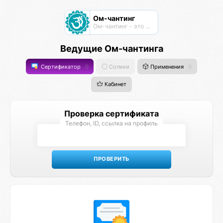
Ом-чантинг
Ом-чантинг - это групповая практика пропевания звука Ом
Ведущие Ом-чантинга
Сертификатор
0
Солики
Применения
0
Кабинет
Проверка сертификата
Телефон, ID, ссылка на профиль