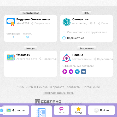
Сертификатор
Хаб
Ведущие Ом-чантинга
Ом-чантинг
atom1268
Поделиться
omchanting
5
Поделиться
Ом-чантинг - это групповая практика пропевания звука Ом
Сертификации
Получить
2
Подписаться
Нексус
Экосистема
fotosta.ru
Псиона
Агрегатор фото
Поделиться
Метаорганизм
Поделиться
Официальные ресурсы:
1995–2026 ©
Псиона
О проекте
Контакты
Соглашение
Конфиденциальность
С нами КО 🕉️
Фотоста
Войти
Чаты
Гринд